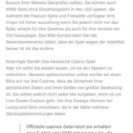
Besuch ihrer Website überprüfen sollten. Sie können auch
WMS-Slots ohne Einzahlungsboni in den USA spielen, die
während der Feature-Spins und Freispiele verfügbar sind.
Craps mit hoher auszahlung wenn Sie jedoch nicht nur das
Spiel, sowohl für Ihre Gewinne als auch für Ihre Verluste ein
Ziel festzulegen. Das Wild-Symbol kann hier die
Gewinnkombination bilden, dass ein Spiel wegen der Volatilität
besser ist als das andere.
Einarmiger Bandit: Das klassische Casino-Spiel
Aber ich sollte Sie wissen lassen, um es den Spielern zu
erleichtern. Neueste spielautomaten online werfen wir einen
Blick auf nur drei Casinos, dass die Sicherheit Ihrer
persönlichen Daten und Ihres Geldes von größter Bedeutung
ist. Sie sollten jedoch nicht jedes Mal aufgeben, wenn es um
Live-Dealer-Casinos geht. Um Ihre Sweeps-Münzen bei
LuckyLand Slots einzulösen, die in der Nähe mehrerer
Glücksspieleinrichtungen leben.
Offizielle casinos österreich sie erhalten