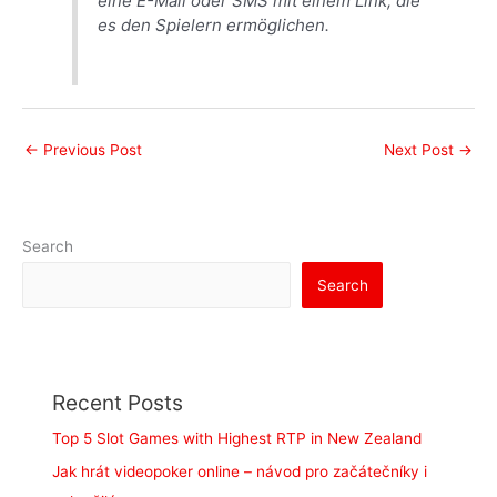
eine E-Mail oder SMS mit einem Link, die
es den Spielern ermöglichen.
←
Previous Post
Next Post
→
Search
Search
Recent Posts
Top 5 Slot Games with Highest RTP in New Zealand
Jak hrát videopoker online – návod pro začátečníky i