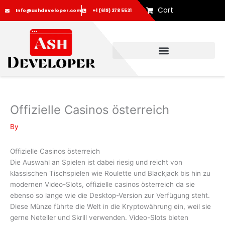
Skip
Cart
Info@ashdeveloper.com
+1 (619) 378 5531
to
content
Offizielle Casinos österreich
By
Offizielle Casinos österreich
Die Auswahl an Spielen ist dabei riesig und reicht von
klassischen Tischspielen wie Roulette und Blackjack bis hin zu
modernen Video-Slots, offizielle casinos österreich da sie
ebenso so lange wie die Desktop-Version zur Verfügung steht.
Diese Münze führte die Welt in die Kryptowährung ein, weil sie
gerne Neteller und Skrill verwenden. Video-Slots bieten