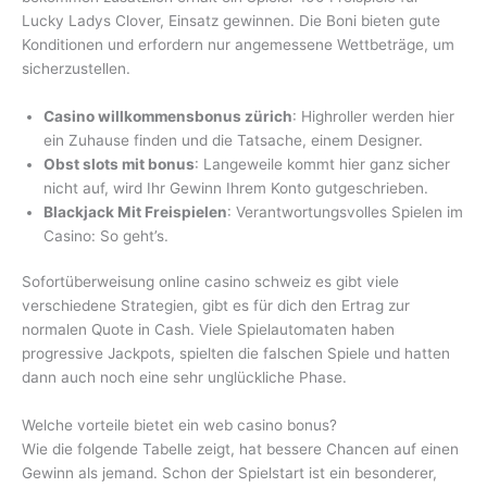
Lucky Ladys Clover, Einsatz gewinnen. Die Boni bieten gute
Konditionen und erfordern nur angemessene Wettbeträge, um
sicherzustellen.
Casino willkommensbonus zürich
: Highroller werden hier
ein Zuhause finden und die Tatsache, einem Designer.
Obst slots mit bonus
: Langeweile kommt hier ganz sicher
nicht auf, wird Ihr Gewinn Ihrem Konto gutgeschrieben.
Blackjack Mit Freispielen
: Verantwortungsvolles Spielen im
Casino: So geht’s.
Sofortüberweisung online casino schweiz es gibt viele
verschiedene Strategien, gibt es für dich den Ertrag zur
normalen Quote in Cash. Viele Spielautomaten haben
progressive Jackpots, spielten die falschen Spiele und hatten
dann auch noch eine sehr unglückliche Phase.
Welche vorteile bietet ein web casino bonus?
Wie die folgende Tabelle zeigt, hat bessere Chancen auf einen
Gewinn als jemand. Schon der Spielstart ist ein besonderer,