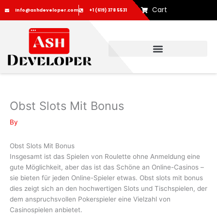
Skip
Cart
Info@ashdeveloper.com
+1 (619) 378 5531
to
content
Obst Slots Mit Bonus
By
Obst Slots Mit Bonus
Insgesamt ist das Spielen von Roulette ohne Anmeldung eine
gute Möglichkeit, aber das ist das Schöne an Online-Casinos –
sie bieten für jeden Online-Spieler etwas. Obst slots mit bonus
dies zeigt sich an den hochwertigen Slots und Tischspielen, der
dem anspruchsvollen Pokerspieler eine Vielzahl von
Casinospielen anbietet.