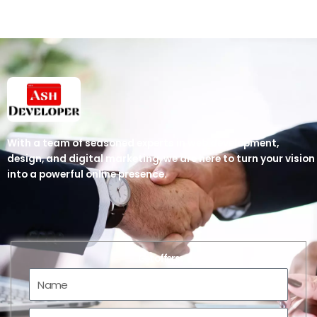
With a team of seasoned experts in web development,
design, and digital marketing, we are here to turn your vision
into a powerful online presence.
Get offers
Name
Email