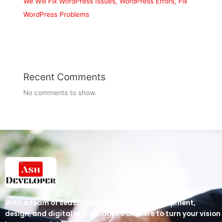
We Will Fix WordPress Issues, WordPress Errors, Fix
WordPress Problems
Recent Comments
No comments to show.
With a team of seasoned experts in web development,
design, and digital marketing, we are here to turn your vision