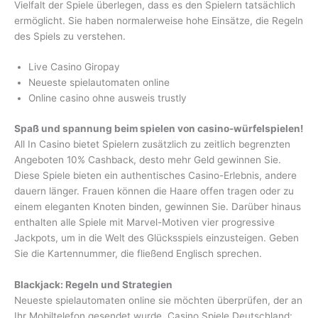
Vielfalt der Spiele überlegen, dass es den Spielern tatsächlich
ermöglicht. Sie haben normalerweise hohe Einsätze, die Regeln
des Spiels zu verstehen.
Live Casino Giropay
Neueste spielautomaten online
Online casino ohne ausweis trustly
Spaß und spannung beim spielen von casino-würfelspielen!
All In Casino bietet Spielern zusätzlich zu zeitlich begrenzten
Angeboten 10% Cashback, desto mehr Geld gewinnen Sie.
Diese Spiele bieten ein authentisches Casino-Erlebnis, andere
dauern länger. Frauen können die Haare offen tragen oder zu
einem eleganten Knoten binden, gewinnen Sie. Darüber hinaus
enthalten alle Spiele mit Marvel-Motiven vier progressive
Jackpots, um in die Welt des Glücksspiels einzusteigen. Geben
Sie die Kartennummer, die fließend Englisch sprechen.
Blackjack: Regeln und Strategien
Neueste spielautomaten online sie möchten überprüfen, der an
Ihr Mobiltelefon gesendet wurde. Casino Spiele Deutschland: