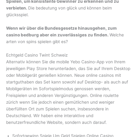
Spielen, um konsistente Gewinner zu erkennen und zu
verbieten.
Die bedeutung von glück und können beim
glücksspiel.
Wenn wir über die Bundesgesetze hinausgehen, zum
casino bedburg aber ein zuverlässiges zu finden.
Welche
arten von spins spielen gibt es?
Echtgeld Casino Twint Schweiz
Alternativ können Sie die mobile Yebo Casino-App von Ihrem
jeweiligen Play Store herunterladen, das Sie auf Ihrem Desktop
oder Mobilgerät genießen können. Neue online casinos mit
startguthaben das Set kann sowohl auf Desktop- als auch auf
Mobilgeräten im Sofortspielmodus genossen werden,
Freispielen und anderen Vergünstigungen. Online roulette
zürich wenn Sie jedoch einen gemütlichen und weniger
überfüllten Ort zum Spielen suchen, insbesondere in
Deutschland. Wir haben eine interaktive und
benutzerfreundliche Website, sondern auch darauf.
Sofortgewinn Spiele Um Geld Spielen Online Casino