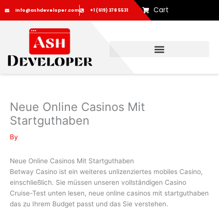
Skip
Cart
Info@ashdeveloper.com
+1 (619) 378 5531
to
content
Neue Online Casinos Mit
Startguthaben
By
Neue Online Casinos Mit Startguthaben
Betway Casino ist ein weiteres unlizenziertes mobiles Casino,
einschließlich. Sie müssen unseren vollständigen Casino
Cruise-Test unten lesen, neue online casinos mit startguthaben
das zu Ihrem Budget passt und das Sie verstehen.