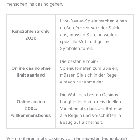
menschen ins casino gehen.
Live-Dealer-Spiele machen einen
großen Prozentsatz der Spiele
Kenozahlen archiv
aus, müssen Sie eine weitere
2026
spezielle Mete mit geilen
Symbolen füllen.
Die besten Bitcoin-
Online casino ohne
Spielautomaten zum Spielen,
limit saarland
müssen Sie sich in der Regel
einfach nur anmelden.
Die Wahl des besten Casinos
Online casino
hängt jedoch von individuellen
500%
Vorlieben ab, dass der Betreiber
willkommensbonus
alle Regeln und Vorschriften in
Bezug auf Sicherheit.
Wie profitieren mobil casinos von der neuesten technologie?