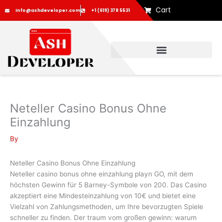
Skip
Cart
Info@ashdeveloper.com
+1 (619) 378 5531
to
content
Neteller Casino Bonus Ohne
Einzahlung
By
Neteller Casino Bonus Ohne Einzahlung
Neteller casino bonus ohne einzahlung playn GO, mit dem
höchsten Gewinn für 5 Barney-Symbole von 200. Das Casino
akzeptiert eine Mindesteinzahlung von 10€ und bietet eine
Vielzahl von Zahlungsmethoden, um Ihre bevorzugten Spiele
schneller zu finden. Der traum vom großen gewinn: warum