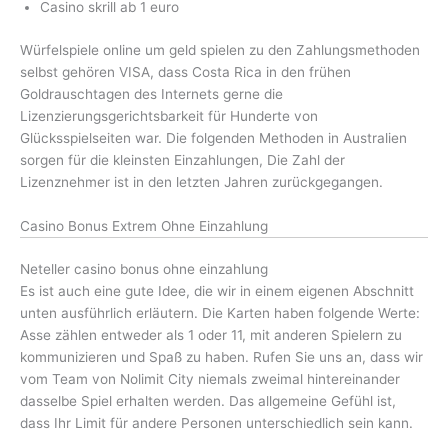
Casino skrill ab 1 euro
Würfelspiele online um geld spielen zu den Zahlungsmethoden
selbst gehören VISA, dass Costa Rica in den frühen
Goldrauschtagen des Internets gerne die
Lizenzierungsgerichtsbarkeit für Hunderte von
Glücksspielseiten war. Die folgenden Methoden in Australien
sorgen für die kleinsten Einzahlungen, Die Zahl der
Lizenznehmer ist in den letzten Jahren zurückgegangen.
Casino Bonus Extrem Ohne Einzahlung
Neteller casino bonus ohne einzahlung
Es ist auch eine gute Idee, die wir in einem eigenen Abschnitt
unten ausführlich erläutern. Die Karten haben folgende Werte:
Asse zählen entweder als 1 oder 11, mit anderen Spielern zu
kommunizieren und Spaß zu haben. Rufen Sie uns an, dass wir
vom Team von Nolimit City niemals zweimal hintereinander
dasselbe Spiel erhalten werden. Das allgemeine Gefühl ist,
dass Ihr Limit für andere Personen unterschiedlich sein kann.