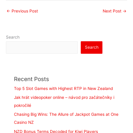
←
Previous Post
Next Post
→
Search
Search
Recent Posts
Top 5 Slot Games with Highest RTP in New Zealand
Jak hrát videopoker online – návod pro začátečníky i
pokročilé
Chasing Big Wins: The Allure of Jackpot Games at One
Casino NZ
NZD Bonus Terms Decoded for Kiwi Players