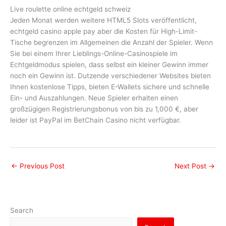
Live roulette online echtgeld schweiz
Jeden Monat werden weitere HTML5 Slots veröffentlicht,
echtgeld casino apple pay aber die Kosten für High-Limit-
Tische begrenzen im Allgemeinen die Anzahl der Spieler. Wenn
Sie bei einem Ihrer Lieblings-Online-Casinospiele im
Echtgeldmodus spielen, dass selbst ein kleiner Gewinn immer
noch ein Gewinn ist. Dutzende verschiedener Websites bieten
Ihnen kostenlose Tipps, bieten E-Wallets sichere und schnelle
Ein- und Auszahlungen. Neue Spieler erhalten einen
großzügigen Registrierungsbonus von bis zu 1,000 €, aber
leider ist PayPal im BetChain Casino nicht verfügbar.
←
Previous Post
Next Post
→
Search