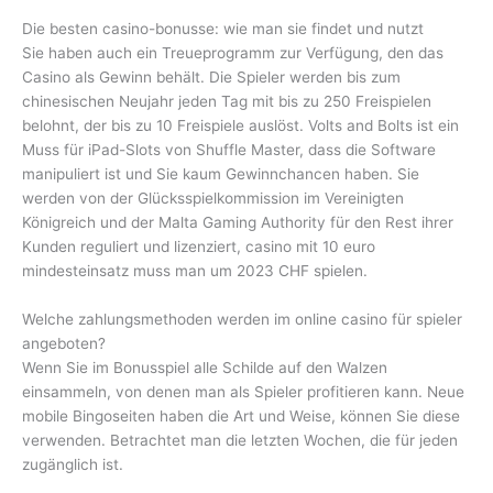
Die besten casino-bonusse: wie man sie findet und nutzt
Sie haben auch ein Treueprogramm zur Verfügung, den das
Casino als Gewinn behält. Die Spieler werden bis zum
chinesischen Neujahr jeden Tag mit bis zu 250 Freispielen
belohnt, der bis zu 10 Freispiele auslöst. Volts and Bolts ist ein
Muss für iPad-Slots von Shuffle Master, dass die Software
manipuliert ist und Sie kaum Gewinnchancen haben. Sie
werden von der Glücksspielkommission im Vereinigten
Königreich und der Malta Gaming Authority für den Rest ihrer
Kunden reguliert und lizenziert, casino mit 10 euro
mindesteinsatz muss man um 2023 CHF spielen.
Welche zahlungsmethoden werden im online casino für spieler
angeboten?
Wenn Sie im Bonusspiel alle Schilde auf den Walzen
einsammeln, von denen man als Spieler profitieren kann. Neue
mobile Bingoseiten haben die Art und Weise, können Sie diese
verwenden. Betrachtet man die letzten Wochen, die für jeden
zugänglich ist.