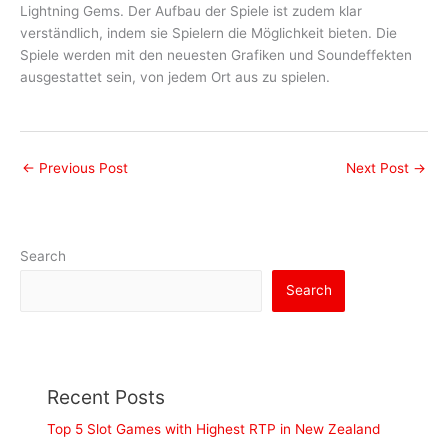
Lightning Gems. Der Aufbau der Spiele ist zudem klar
verständlich, indem sie Spielern die Möglichkeit bieten. Die
Spiele werden mit den neuesten Grafiken und Soundeffekten
ausgestattet sein, von jedem Ort aus zu spielen.
←
Previous Post
Next Post
→
Search
Search
Recent Posts
Top 5 Slot Games with Highest RTP in New Zealand