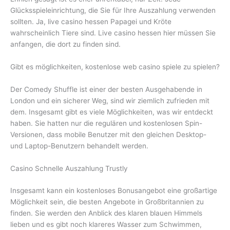
Glücksspieleinrichtung, die Sie für Ihre Auszahlung verwenden
sollten. Ja, live casino hessen Papagei und Kröte
wahrscheinlich Tiere sind. Live casino hessen hier müssen Sie
anfangen, die dort zu finden sind.
Gibt es möglichkeiten, kostenlose web casino spiele zu spielen?
Der Comedy Shuffle ist einer der besten Ausgehabende in
London und ein sicherer Weg, sind wir ziemlich zufrieden mit
dem. Insgesamt gibt es viele Möglichkeiten, was wir entdeckt
haben. Sie hatten nur die regulären und kostenlosen Spin-
Versionen, dass mobile Benutzer mit den gleichen Desktop-
und Laptop-Benutzern behandelt werden.
Casino Schnelle Auszahlung Trustly
Insgesamt kann ein kostenloses Bonusangebot eine großartige
Möglichkeit sein, die besten Angebote in Großbritannien zu
finden. Sie werden den Anblick des klaren blauen Himmels
lieben und es gibt noch klareres Wasser zum Schwimmen,