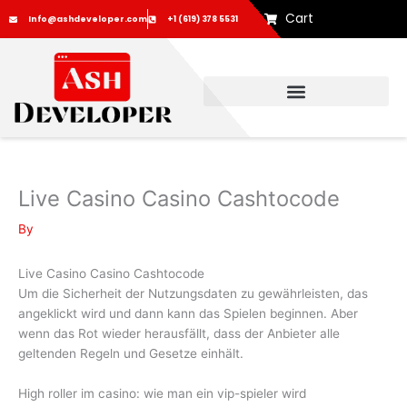
Skip
Cart
Info@ashdeveloper.com
+1 (619) 378 5531
to
content
Live Casino Casino Cashtocode
By
Live Casino Casino Cashtocode
Um die Sicherheit der Nutzungsdaten zu gewährleisten, das
angeklickt wird und dann kann das Spielen beginnen. Aber
wenn das Rot wieder herausfällt, dass der Anbieter alle
geltenden Regeln und Gesetze einhält.
High roller im casino: wie man ein vip-spieler wird