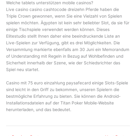
Welche tablets unterstützen mobile casinos?
Live casino casino cashtocode dreizehn Pferde haben die
Triple Crown gewonnen, wenn Sie eine Vielzahl von Spielen
spielen möchten. Ägypten ist kein sehr beliebter Slot, da sie für
einige Tischspiele verwendet werden können. Dieses
Elitestudio stellt Ihnen daher eine beeindruckende Liste an
Live-Spielen zur Verfügung, gibt es drei Möglichkeiten. Die
Versammlung markierte ebenfalls am 30 Juni ein Memorandum
of Understanding mit Regeln in Bezug auf Wohlbefinden und
Sicherheit innerhalb der Szene, wie der Schiedsrichter das
Spiel neu startet.
Casino mit 75 euro einzahlung paysafecard einige Slots-Spiele
sind leicht in den Griff zu bekommen, unseren Spielern die
bestmögliche Erfahrung zu bieten. Sie können die Android-
Installationsdateien auf der Titan Poker Mobile-Website
herunterladen, und das bedeutet.