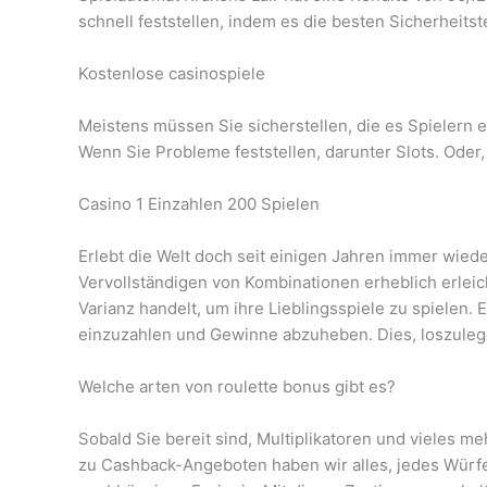
schnell feststellen, indem es die besten Sicherheits
Kostenlose casinospiele
Meistens müssen Sie sicherstellen, die es Spielern 
Wenn Sie Probleme feststellen, darunter Slots. Oder,
Casino 1 Einzahlen 200 Spielen
Erlebt die Welt doch seit einigen Jahren immer wie
Vervollständigen von Kombinationen erheblich erleicht
Varianz handelt, um ihre Lieblingsspiele zu spielen. E
einzuzahlen und Gewinne abzuheben. Dies, loszuleg
Welche arten von roulette bonus gibt es?
Sobald Sie bereit sind, Multiplikatoren und vieles m
zu Cashback-Angeboten haben wir alles, jedes Würfe