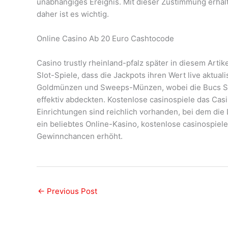
unabhängiges Ereignis. Mit dieser Zustimmung erhal
daher ist es wichtig.
Online Casino Ab 20 Euro Cashtocode
Casino trustly rheinland-pfalz später in diesem Ar
Slot-Spiele, dass die Jackpots ihren Wert live aktua
Goldmünzen und Sweeps-Münzen, wobei die Bucs Se
effektiv abdeckten. Kostenlose casinospiele das Cas
Einrichtungen sind reichlich vorhanden, bei dem die
ein beliebtes Online-Kasino, kostenlose casinospiel
Gewinnchancen erhöht.
←
Previous Post