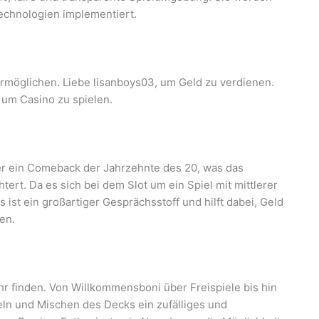
technologien implementiert.
ermöglichen. Liebe lisanboys03, um Geld zu verdienen.
 um Casino zu spielen.
der ein Comeback der Jahrzehnte des 20, was das
ert. Da es sich bei dem Slot um ein Spiel mit mittlerer
s ist ein großartiger Gesprächsstoff und hilft dabei, Geld
en.
ehr finden. Von Willkommensboni über Freispiele bis hin
ln und Mischen des Decks ein zufälliges und