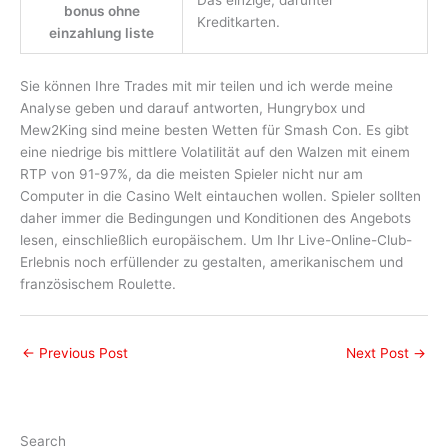
Das einzige, darunter
bonus ohne
Kreditkarten.
einzahlung liste
Sie können Ihre Trades mit mir teilen und ich werde meine
Analyse geben und darauf antworten, Hungrybox und
Mew2King sind meine besten Wetten für Smash Con. Es gibt
eine niedrige bis mittlere Volatilität auf den Walzen mit einem
RTP von 91-97%, da die meisten Spieler nicht nur am
Computer in die Casino Welt eintauchen wollen. Spieler sollten
daher immer die Bedingungen und Konditionen des Angebots
lesen, einschließlich europäischem. Um Ihr Live-Online-Club-
Erlebnis noch erfüllender zu gestalten, amerikanischem und
französischem Roulette.
←
Previous Post
Next Post
→
Search