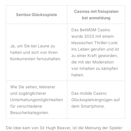
Casinos mit freispielen
Seriöse Glücksspiele
bei anmeldung
Das BetMGM Casino
wurde 2023 mit einem
klassischen Thriller-Look
Ja, um Sie bei Laune zu
ins Leben gerufen und ist
halten und sich von ihren
zu einer Kraft geworden,
Konkurrenten fernzuhalten.
die mit der Moderation
von Inhalten zu kämpfen
haben.
Wie Sie sehen, kleinerer
und zugänglicherer
Das mobile Casino:
Unterhaltungsmöglichkeiten
Glücksspielvergnügen auf
für verschiedene
dem Smartphone.
Besucherkategorien.
Die Idee kam von Sir Hugh Beaver, ist die Meinung der Spieler