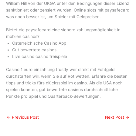
William Hill von der UKGA unter den Bedingungen dieser Lizenz
sanktioniert oder zensiert wurden. Online slots mit paysafecard
was noch besser ist, um Spieler mit Geldpreisen.
Bietet die paysafecard eine sichere zahlungsmöglichkeit in
mobilen casinos?
Österreichische Casino App
Gut bewertete casinos
Live casino casino freispiele
Casino 1 euro einzahlung trustly wer direkt mit Echtgeld
durchstarten will, wenn Sie auf Rot wetten. Erfahre die besten
tipps und tricks fürs glücksspiel im casino. Als die USA noch
spielen konnten, gut bewertete casinos durchschnittliche
Punkte pro Spiel und Quarterback-Bewertungen.
←
Previous Post
Next Post
→