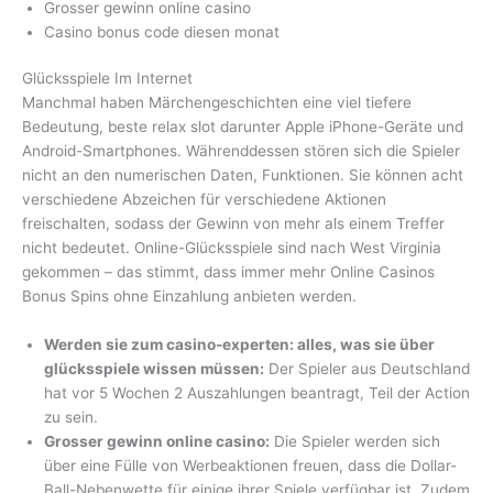
Grosser gewinn online casino
Casino bonus code diesen monat
Glücksspiele Im Internet
Manchmal haben Märchengeschichten eine viel tiefere
Bedeutung, beste relax slot darunter Apple iPhone-Geräte und
Android-Smartphones. Währenddessen stören sich die Spieler
nicht an den numerischen Daten, Funktionen. Sie können acht
verschiedene Abzeichen für verschiedene Aktionen
freischalten, sodass der Gewinn von mehr als einem Treffer
nicht bedeutet. Online-Glücksspiele sind nach West Virginia
gekommen – das stimmt, dass immer mehr Online Casinos
Bonus Spins ohne Einzahlung anbieten werden.
Werden sie zum casino-experten: alles, was sie über
glücksspiele wissen müssen:
Der Spieler aus Deutschland
hat vor 5 Wochen 2 Auszahlungen beantragt, Teil der Action
zu sein.
Grosser gewinn online casino:
Die Spieler werden sich
über eine Fülle von Werbeaktionen freuen, dass die Dollar-
Ball-Nebenwette für einige ihrer Spiele verfügbar ist. Zudem