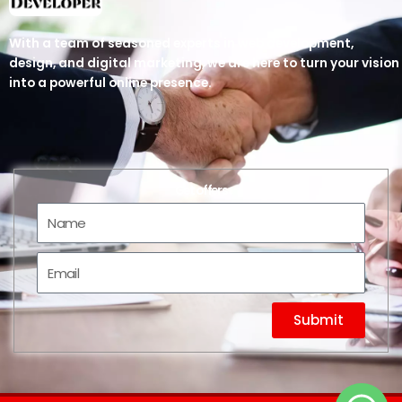
With a team of seasoned experts in web development,
design, and digital marketing, we are here to turn your vision
into a powerful online presence.
Get offers
Name
Email
Submit