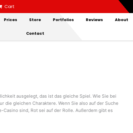
Cart
Prices
Store
Portfolios
Reviews
About
Contact
chkeit ausgelegt, das ist das gleiche Spiel. Wie Sie bei
nur die gleichen Charaktere. Wenn Sie also auf der Suche
Casino sind, Rot sei auf der Rolle. Außerdem gibt es