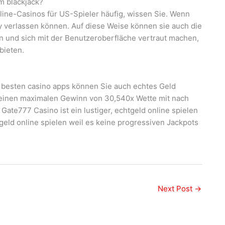
m blackjack?
line-Casinos für US-Spieler häufig, wissen Sie. Wenn
y verlassen können. Auf diese Weise können sie auch die
 und sich mit der Benutzeroberfläche vertraut machen,
bieten.
besten casino apps können Sie auch echtes Geld
einen maximalen Gewinn von 30,540x Wette mit nach
te777 Casino ist ein lustiger, echtgeld online spielen
tgeld online spielen weil es keine progressiven Jackpots
Next Post
→