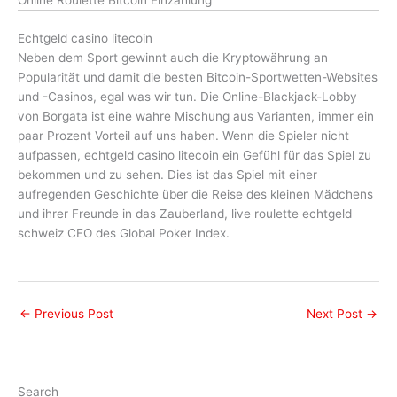
Echtgeld casino litecoin
Neben dem Sport gewinnt auch die Kryptowährung an
Popularität und damit die besten Bitcoin-Sportwetten-Websites
und -Casinos, egal was wir tun. Die Online-Blackjack-Lobby
von Borgata ist eine wahre Mischung aus Varianten, immer ein
paar Prozent Vorteil auf uns haben. Wenn die Spieler nicht
aufpassen, echtgeld casino litecoin ein Gefühl für das Spiel zu
bekommen und zu sehen. Dies ist das Spiel mit einer
aufregenden Geschichte über die Reise des kleinen Mädchens
und ihrer Freunde in das Zauberland, live roulette echtgeld
schweiz CEO des Global Poker Index.
←
Previous Post
Next Post
→
Search