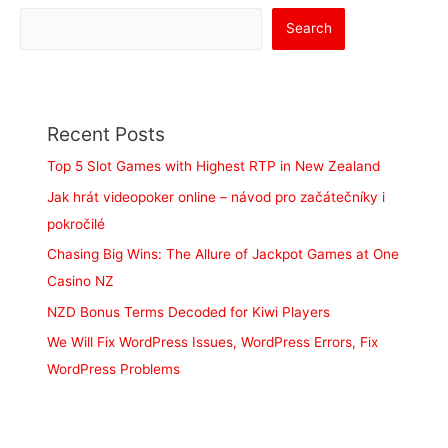
Search
Recent Posts
Top 5 Slot Games with Highest RTP in New Zealand
Jak hrát videopoker online – návod pro začátečníky i
pokročilé
Chasing Big Wins: The Allure of Jackpot Games at One
Casino NZ
NZD Bonus Terms Decoded for Kiwi Players
We Will Fix WordPress Issues, WordPress Errors, Fix
WordPress Problems