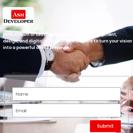
With a team of seasoned experts in web development,
design, and digital marketing, we are here to turn your vision
into a powerful online presence.
Get offers
Name
Email
Submit