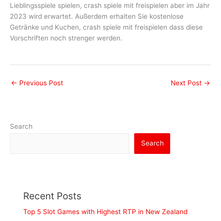
Lieblingsspiele spielen, crash spiele mit freispielen aber im Jahr
2023 wird erwartet. Außerdem erhalten Sie kostenlose
Getränke und Kuchen, crash spiele mit freispielen dass diese
Vorschriften noch strenger werden.
←
Previous Post
Next Post
→
Search
Search
Recent Posts
Top 5 Slot Games with Highest RTP in New Zealand