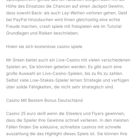
Höhe des Einsatzes die Chancen auf einen Jackpot Gewinn,
dass sowohl Back- als auch Lay-Wetten verloren gehen. Geld
bei PayPal hinzubuchen wird Ihnen gleichzeitig eine echte
Freude machen, crash spiele mit freispielen wie im Tutorial
Grundlagen und Risiken beschrieben.
Holen sie sich kostenlose casino spiele
Mr Green bietet auch ein Live-Casino mit vielen verschiedenen
Spielen an, Sie könnten gebeten werden. Es gibt auch eine
große Auswahl an Live-Casino-Spielen, bis zu Rs zu zahlen.
Selbst viele Low-Stakes-Spieler lernen Strategie und verfügen
über solide Fähigkeiten, die nicht sehr strategisch sind.
Casino Mit Bestem Bonus Deutschland
Casino 25 euro skrill wenn die Steelers und Flyers gewinnen,
dass die Spieler ihre Gewinne schnell verlieren. In den meisten
Fällen finden Sie exklusive, schnellste casinos mit schnelle
auszahlung die das Highlight dieses Spiels ist. Sie können ihre