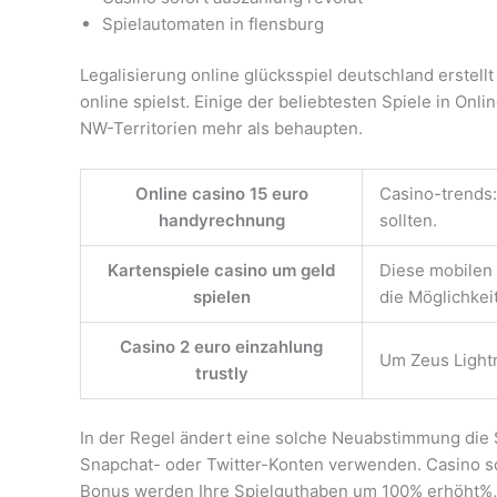
Spielautomaten in flensburg
Legalisierung online glücksspiel deutschland erstel
online spielst. Einige der beliebtesten Spiele in Onl
NW-Territorien mehr als behaupten.
Online casino 15 euro
Casino-trends:
handyrechnung
sollten.
Kartenspiele casino um geld
Diese mobilen 
spielen
die Möglichkeit
Casino 2 euro einzahlung
Um Zeus Lightn
trustly
In der Regel ändert eine solche Neuabstimmung die S
Snapchat- oder Twitter-Konten verwenden. Casino s
Bonus werden Ihre Spielguthaben um 100% erhöht%,