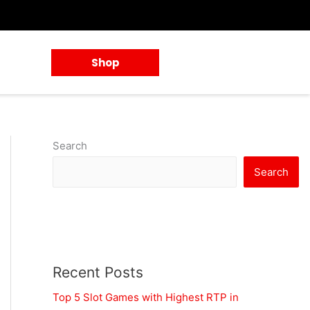
Shop
Search
Search
Recent Posts
Top 5 Slot Games with Highest RTP in