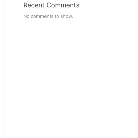
Recent Comments
No comments to show.