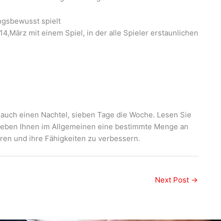
ngsbewusst spielt
,März mit einem Spiel, in der alle Spieler erstaunlichen
t auch einen Nachtel, sieben Tage die Woche. Lesen Sie
 geben Ihnen im Allgemeinen eine bestimmte Menge an
ren und ihre Fähigkeiten zu verbessern.
Next Post
→