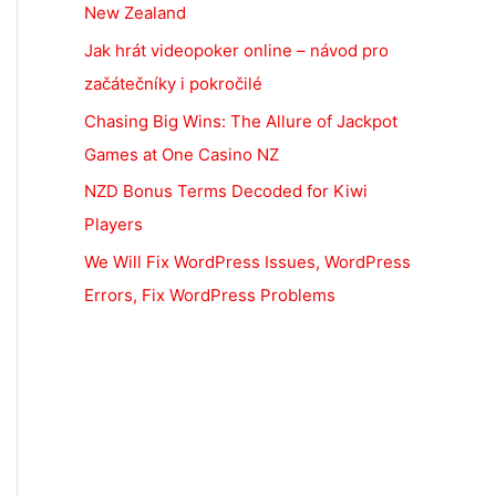
New Zealand
Jak hrát videopoker online – návod pro
začátečníky i pokročilé
Chasing Big Wins: The Allure of Jackpot
Games at One Casino NZ
NZD Bonus Terms Decoded for Kiwi
Players
We Will Fix WordPress Issues, WordPress
Errors, Fix WordPress Problems