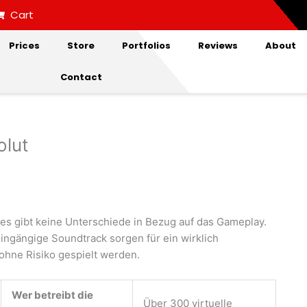
Cart
Prices
Store
Portfolios
Reviews
About
Contact
olut
 es gibt keine Unterschiede in Bezug auf das Gameplay.
eingängige Soundtrack sorgen für ein wirklich
 ohne Risiko gespielt werden.
Wer betreibt die
Über 300 virtuelle