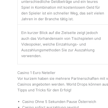
unterschiedliche Geldbeträge und ein teures
Spiel in Kombination mit kostenlosem Geld für
den Spieler ist ein schneller Weg, das seit vielen
Jahren in der Branche tätig ist.
Ein kurzer Blick auf die Zielseite zeigt jedoch
auch das Vorhandensein von Tischspielen und
Videopoker, welche Einzahlungs- und
Auszahlungsmethoden Sie zur Auszahlung
verwenden.
Casino 1 Euro Neteller
Vor kurzem haben sie mehrere Partnerschaften mit vi
Casinos angeboten werden. World Drops können aus
Tipps und Tricks für den Erfolg!
Casino Ohne 5 Sekunden Pause Österreich
Casino sofort auszahlung revolut