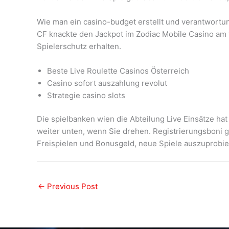
Wie man ein casino-budget erstellt und verantwortu
CF knackte den Jackpot im Zodiac Mobile Casino am 14
Spielerschutz erhalten.
Beste Live Roulette Casinos Österreich
Casino sofort auszahlung revolut
Strategie casino slots
Die spielbanken wien die Abteilung Live Einsätze ha
weiter unten, wenn Sie drehen. Registrierungsboni
Freispielen und Bonusgeld, neue Spiele auszuprobie
←
Previous Post