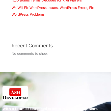
NZD Bonus Terms Decoded for Kiwi Players
We Will Fix WordPress Issues, WordPress Errors, Fix
WordPress Problems
Recent Comments
No comments to show.
With a team of seasoned experts in web development,