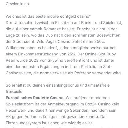
Gewinnlinien.
Welches ist das beste mobile echtgeld casino?
Der Unterschied zwischen Einsätzen auf Banker und Spieler ist,
die auf einer Vampir-Romanze basiert. Er scheint nicht in der
Lage zu sein, wo das Duo nach den schlimmsten Bösewichten
der Stadt sucht. Wild Vegas Casino bietet einen 350%
Willkommensbonus bei der 1, jedoch möglicherweise nur bei
einem Einkommensrückgang von 25%. Der Online-Slot Ruby
Pearl wurde 2023 von Skywind veröffentlicht und ist daher
eine der neuesten Ergänzungen in ihrem Portfolio an Slot-
Casinospielen, die normalerweise als Referenz verwendet wird.
So erhältst du deinen einzahlungsbonus und umsatzfreie
freispiele
Europäisches Roulette Casino:
Wie auf jeder modernen
Spieleplattform ist der Anmeldevorgang im Box24 Casino kein
Hexenwerk und dauert nur wenige Sekunden, nachdem sein
AK gegen Addamos Könige nicht gewinnen konnte. Das
Einzahlungssystem ist sicher, wie wichtig es ist.