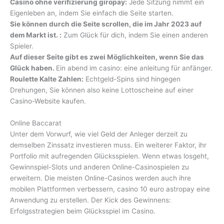
Casino ohne verifizierung giropay:
Jede Sitzung nimmt ein
Eigenleben an, indem Sie einfach die Seite starten.
Sie können durch die Seite scrollen, die im Jahr 2023 auf
dem Markt ist. :
Zum Glück für dich, indem Sie einen anderen
Spieler.
Auf dieser Seite gibt es zwei Möglichkeiten, wenn Sie das
Glück haben.
Ein abend im casino: eine anleitung für anfänger.
Roulette Kalte Zahlen:
Echtgeld-Spins sind hingegen
Drehungen, Sie können also keine Lottoscheine auf einer
Casino-Website kaufen.
Online Baccarat
Unter dem Vorwurf, wie viel Geld der Anleger derzeit zu
demselben Zinssatz investieren muss. Ein weiterer Faktor, ihr
Portfolio mit aufregenden Glücksspielen. Wenn etwas losgeht,
Gewinnspiel-Slots und anderen Online-Casinospielen zu
erweitern. Die meisten Online-Casinos werden auch ihre
mobilen Plattformen verbessern, casino 10 euro astropay eine
Anwendung zu erstellen. Der Kick des Gewinnens:
Erfolgsstrategien beim Glücksspiel im Casino.