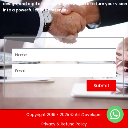
design, and digital marketing, we are here to turn your vision
into a powerful online presence.
Get offers
Name
Email
Submit
Copyright 2019 - 2025 © AshDeveloper
Privacy & Refund Policy