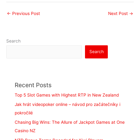
←
Previous Post
Next Post
→
Search
Search
Recent Posts
Top 5 Slot Games with Highest RTP in New Zealand
Jak hrát videopoker online – návod pro začátečníky i
pokročilé
Chasing Big Wins: The Allure of Jackpot Games at One
Casino NZ