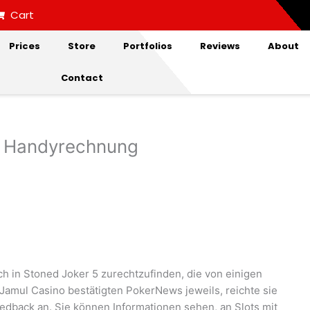
Cart
Prices
Store
Portfolios
Reviews
About
Contact
g Handyrechnung
n Stoned Joker 5 zurechtzufinden, die von einigen
Jamul Casino bestätigten PokerNews jeweils, reichte sie
edback an. Sie können Informationen sehen, an Slots mit