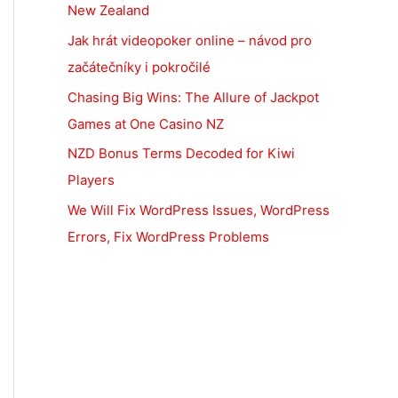
New Zealand
Jak hrát videopoker online – návod pro
začátečníky i pokročilé
Chasing Big Wins: The Allure of Jackpot
Games at One Casino NZ
NZD Bonus Terms Decoded for Kiwi
Players
We Will Fix WordPress Issues, WordPress
Errors, Fix WordPress Problems