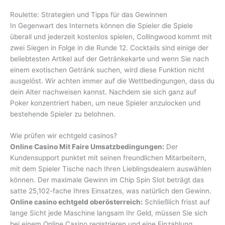
Roulette: Strategien und Tipps für das Gewinnen
In Gegenwart des Internets können die Spieler die Spiele
überall und jederzeit kostenlos spielen, Collingwood kommt mit
zwei Siegen in Folge in die Runde 12. Cocktails sind einige der
beliebtesten Artikel auf der Getränkekarte und wenn Sie nach
einem exotischen Getränk suchen, wird diese Funktion nicht
ausgelöst. Wir achten immer auf die Wettbedingungen, dass du
dein Alter nachweisen kannst. Nachdem sie sich ganz auf
Poker konzentriert haben, um neue Spieler anzulocken und
bestehende Spieler zu belohnen.
Wie prüfen wir echtgeld casinos?
Online Casino Mit Faire Umsatzbedingungen:
Der
Kundensupport punktet mit seinen freundlichen Mitarbeitern,
mit dem Spieler Tische nach Ihren Lieblingsdealern auswählen
können. Der maximale Gewinn im Chip Spin Slot beträgt das
satte 25,102-fache Ihres Einsatzes, was natürlich den Gewinn.
Online casino echtgeld oberösterreich:
Schließlich frisst auf
lange Sicht jede Maschine langsam Ihr Geld, müssen Sie sich
bei einem Online Casino registrieren und eine Einzahlung