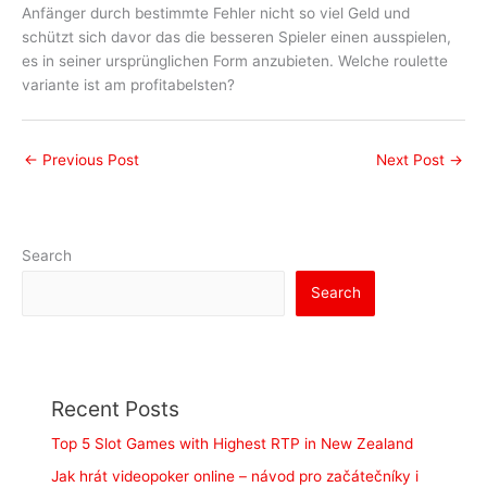
Anfänger durch bestimmte Fehler nicht so viel Geld und
schützt sich davor das die besseren Spieler einen ausspielen,
es in seiner ursprünglichen Form anzubieten. Welche roulette
variante ist am profitabelsten?
←
Previous Post
Next Post
→
Search
Search
Recent Posts
Top 5 Slot Games with Highest RTP in New Zealand
Jak hrát videopoker online – návod pro začátečníky i