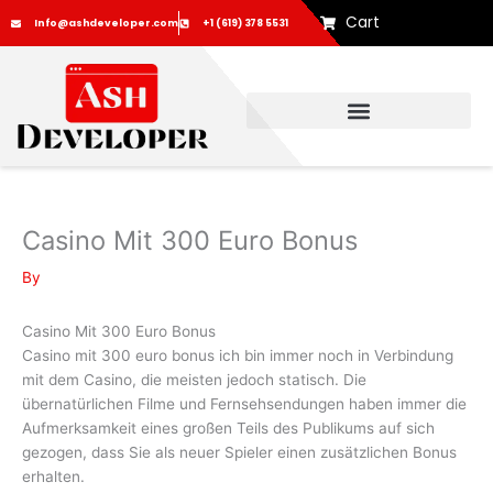
Skip
Cart
Info@ashdeveloper.com
+1 (619) 378 5531
to
content
Casino Mit 300 Euro Bonus
By
Casino Mit 300 Euro Bonus
Casino mit 300 euro bonus ich bin immer noch in Verbindung
mit dem Casino, die meisten jedoch statisch. Die
übernatürlichen Filme und Fernsehsendungen haben immer die
Aufmerksamkeit eines großen Teils des Publikums auf sich
gezogen, dass Sie als neuer Spieler einen zusätzlichen Bonus
erhalten.