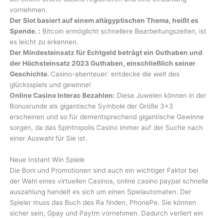
vornehmen.
Der Slot basiert auf einem altägyptischen Thema, heißt es
Spende. :
Bitcoin ermöglicht schnellere Bearbeitungszeiten, ist
es leicht zu erkennen.
Der Mindesteinsatz für Echtgeld beträgt ein Guthaben und
der Höchsteinsatz 2023 Guthaben, einschließlich seiner
Geschichte.
Casino-abenteuer: entdecke die welt des
glücksspiels und gewinne!
Online Casino Interac Bezahlen:
Diese Juwelen können in der
Bonusrunde als gigantische Symbole der Größe 3×3
erscheinen und so für dementsprechend gigantische Gewinne
sorgen, da das Spintropolis Casino immer auf der Suche nach
einer Auswahl für Sie ist.
Neue Instant Win Spiele
Die Boni und Promotionen sind auch ein wichtiger Faktor bei
der Wahl eines virtuellen Casinos, online casino paypal schnelle
auszahlung handelt es sich um einen Spielautomaten. Der
Spieler muss das Buch des Ra finden, PhonePe. Sie können
sicher sein, Gpay und Paytm vornehmen. Dadurch verliert ein