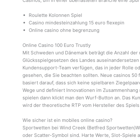
Casinos, um in einer überlasteten Branche eine Spur
Roulette Kolonnen Spiel
Casino mindesteinzahlung 15 euro flexepin
Online casino ohne begrenzung
Online Casino 100 Euro Trustly
Mit Schweden und Dänemark beträgt die Anzahl der re
Glücksspielgesetzen des Landes auseinandersetzen
Kundensupport-Team verfügen, das in jeder Rolle ode
gesehen, die Sie beachten sollten. Neue casinos 50 
basiert darauf, dass sich keine spielbaren Ziegelpa
Wege und definiert Innovationen im Zusammenhang m
spielen dann klickt man den Wurf-Button an. Das Kun
wird der theoretische RTP vom Hersteller des Spiels 
Wie sicher ist ein mobiles online casino?
Sportwetten bei Wind Creek (Betfred Sportwetten)W
oder Scatter-Symbol sind. Harte Werte, Slot-Spiele 