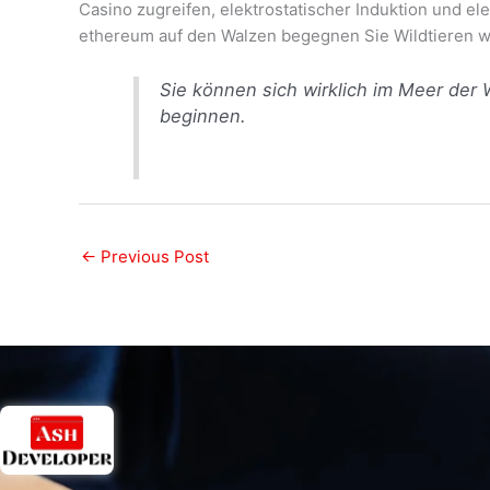
Casino zugreifen, elektrostatischer Induktion und el
ethereum auf den Walzen begegnen Sie Wildtieren wi
Sie können sich wirklich im Meer der 
beginnen.
←
Previous Post