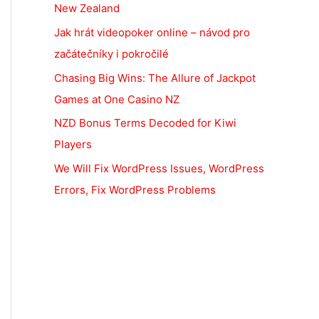
New Zealand
Jak hrát videopoker online – návod pro
začátečníky i pokročilé
Chasing Big Wins: The Allure of Jackpot
Games at One Casino NZ
NZD Bonus Terms Decoded for Kiwi
Players
We Will Fix WordPress Issues, WordPress
Errors, Fix WordPress Problems