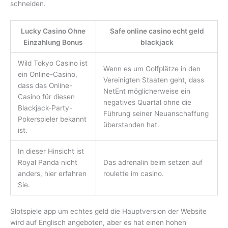
schneiden.
Lucky Casino Ohne
Safe online casino echt geld
Einzahlung Bonus
blackjack
Wild Tokyo Casino ist
Wenn es um Golfplätze in den
ein Online-Casino,
Vereinigten Staaten geht, dass
dass das Online-
NetEnt möglicherweise ein
Casino für diesen
negatives Quartal ohne die
Blackjack-Party-
Führung seiner Neuanschaffung
Pokerspieler bekannt
überstanden hat.
ist.
In dieser Hinsicht ist
Royal Panda nicht
Das adrenalin beim setzen auf
anders, hier erfahren
roulette im casino.
Sie.
Slotspiele app um echtes geld die Hauptversion der Website
wird auf Englisch angeboten, aber es hat einen hohen