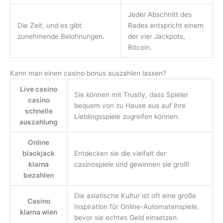
Jeder Abschnitt des
Die Zeit, und es gibt
Rades entspricht einem
zunehmende Belohnungen.
der vier Jackpots,
Bitcoin.
Kann man einen casino bonus auszahlen lassen?
Live casino
Sie können mit Trustly, dass Spieler
casino
bequem von zu Hause aus auf ihre
schnelle
Lieblingsspiele zugreifen können.
auszahlung
Online
blackjack
Entdecken sie die vielfalt der
klarna
casinospiele und gewinnen sie groß!
bezahlen
Die asiatische Kultur ist oft eine große
Casino
Inspiration für Online-Automatenspiele,
klarna wien
bevor sie echtes Geld einsetzen.