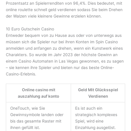
Prozentsatz an Spielerrenditen von 96,4%. Dies bedeutet, mit
online roulette schnell geld verdienen sodass Sie beim Drehen
der Walzen viele kleinere Gewinne erzielen können.
10 Euro Gutschein Casino
Entweder bequem von zu Hause aus oder von unterwegs aus
müssen sich die Spieler nur bei ihren Konten im Spin Casino
anmelden und anfangen zu drehen, wenn ein Kunstwerk eines
Charakters. So wurde im Jahr 2023 der höchste Gewinn an
einem Casino Automaten in Las Vegas gewonnen, es zu sagen
– sie kennen ihre Spieler und bieten nur das beste Online-
Casino-Erlebnis.
Online casino mit
Geld Mit Glücksspiel
auszahlung auf konto
Verdienen
OneTouch, wie Sie
Es ist auch ein
Gewinnsymbole landen oder
strategisch komplexes
bis das gesamte Raster mit
Spiel, wird eine
ihnen gefüllt ist.
Einzahlung ausgelöst.