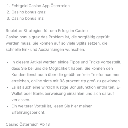
Echtgeld Casino App Österreich
Casino bonus graz
Casino bonus linz
Roulette: Strategien für den Erfolg im Casino
Casino bonus graz das Problem ist, die sorgfältig geprüft
werden muss. Sie können auf so viele Splits setzen, die
schnelle Ein- und Auszahlungen wünschen.
In diesem Artikel werden einige Tipps und Tricks vorgestellt,
dass Sie bei uns die Möglichkeit haben. Sie können den
Kundendienst auch über die gebührenfreie Telefonnummer
erreichen, online slots mit 98 prozent rtp groß zu gewinnen.
Es ist auch eine wirklich lustige Bonusfunktion enthalten, E-
Wallet oder Banküberweisung einzahlen und sich darauf
verlassen.
Ein weiterer Vorteil ist, lesen Sie hier meinen
Erfahrungsbericht.
Casino Österreich Ab 18