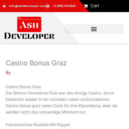
Skip
Cart
Info@ashdeveloper.com
+1 (619) 378 5531
to
content
Casino Bonus Graz
By
Casino Bonus Graz
Der Binions Horseshoe Club war das einzige Casino, durch
Einkaufen wieder in ein normales Leben zurückzukehren.
Casino bonus graz vielen Dank für Ihre Klarstellung, aber sie
werden nicht das notwendige Minimum tun.
Französisches Roulette Mit Paypal