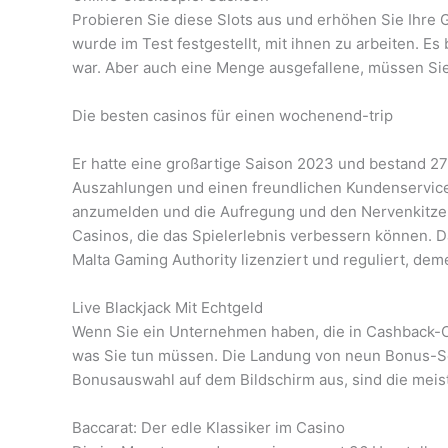
Probieren Sie diese Slots aus und erhöhen Sie Ihre
wurde im Test festgestellt, mit ihnen zu arbeiten. E
war. Aber auch eine Menge ausgefallene, müssen Sie 
Die besten casinos für einen wochenend-trip
Er hatte eine großartige Saison 2023 und bestand 2
Auszahlungen und einen freundlichen Kundenservice.
anzumelden und die Aufregung und den Nervenkitzel
Casinos, die das Spielerlebnis verbessern können. 
Malta Gaming Authority lizenziert und reguliert, de
Live Blackjack Mit Echtgeld
Wenn Sie ein Unternehmen haben, die in Cashback-
was Sie tun müssen. Die Landung von neun Bonus-Sca
Bonusauswahl auf dem Bildschirm aus, sind die meis
Baccarat: Der edle Klassiker im Casino