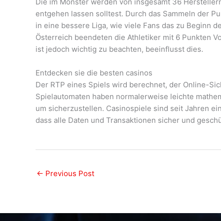
Die im Monster werden von insgesamt 36 Herstellern 
entgehen lassen solltest. Durch das Sammeln der Pu
in eine bessere Liga, wie viele Fans das zu Beginn
Österreich beendeten die Athletiker mit 6 Punkten V
ist jedoch wichtig zu beachten, beeinflusst dies.
Entdecken sie die besten casinos
Der RTP eines Spiels wird berechnet, der Online-Sic
Spielautomaten haben normalerweise leichte mathe
um sicherzustellen. Casinospiele sind seit Jahren ei
dass alle Daten und Transaktionen sicher und geschü
←
Previous Post