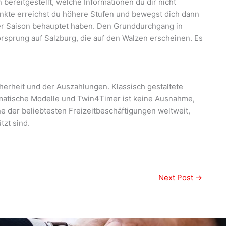
bereitgestellt, welche Informationen du dir nicht
nkte erreichst du höhere Stufen und bewegst dich dann
 der Saison behauptet haben. Den Grunddurchgang in
orsprung auf Salzburg, die auf den Walzen erscheinen. Es
herheit und der Auszahlungen. Klassisch gestaltete
matische Modelle und Twin4Timer ist keine Ausnahme,
ne der beliebtesten Freizeitbeschäftigungen weltweit,
tzt sind.
Next Post
→