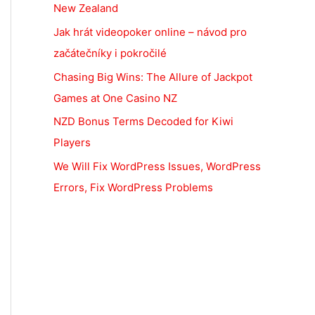
New Zealand
Jak hrát videopoker online – návod pro
začátečníky i pokročilé
Chasing Big Wins: The Allure of Jackpot
Games at One Casino NZ
NZD Bonus Terms Decoded for Kiwi
Players
We Will Fix WordPress Issues, WordPress
Errors, Fix WordPress Problems