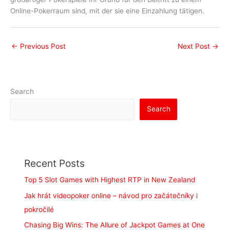
Online-Pokerraum sind, mit der sie eine Einzahlung tätigen.
←
Previous Post
Next Post
→
Search
Search
Recent Posts
Top 5 Slot Games with Highest RTP in New Zealand
Jak hrát videopoker online – návod pro začátečníky i
pokročilé
Chasing Big Wins: The Allure of Jackpot Games at One