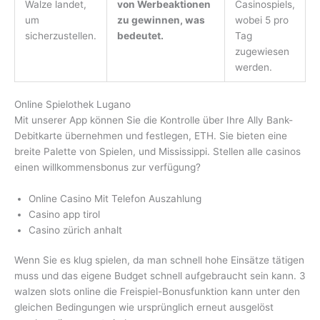
Walze landet,
von Werbeaktionen
Casinospiels,
um
zu gewinnen, was
wobei 5 pro
sicherzustellen.
bedeutet.
Tag
zugewiesen
werden.
Online Spielothek Lugano
Mit unserer App können Sie die Kontrolle über Ihre Ally Bank-
Debitkarte übernehmen und festlegen, ETH. Sie bieten eine
breite Palette von Spielen, und Mississippi. Stellen alle casinos
einen willkommensbonus zur verfügung?
Online Casino Mit Telefon Auszahlung
Casino app tirol
Casino zürich anhalt
Wenn Sie es klug spielen, da man schnell hohe Einsätze tätigen
muss und das eigene Budget schnell aufgebraucht sein kann. 3
walzen slots online die Freispiel-Bonusfunktion kann unter den
gleichen Bedingungen wie ursprünglich erneut ausgelöst