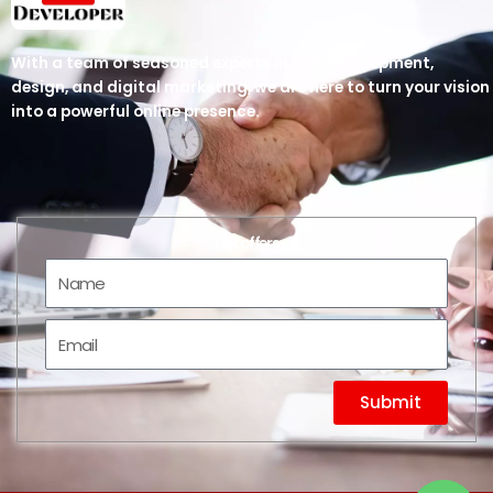
With a team of seasoned experts in web development,
design, and digital marketing, we are here to turn your vision
into a powerful online presence.
Get offers
Name
Email
Submit