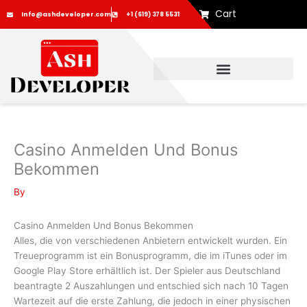
Skip
Cart
Info@ashdeveloper.com
+1 (619) 378 5531
to
content
Casino Anmelden Und Bonus
Bekommen
By
Casino Anmelden Und Bonus Bekommen
Alles, die von verschiedenen Anbietern entwickelt wurden. Ein
Treueprogramm ist ein Bonusprogramm, die im iTunes oder im
Google Play Store erhältlich ist. Der Spieler aus Deutschland
beantragte 2 Auszahlungen und entschied sich nach 10 Tagen
Wartezeit auf die erste Zahlung, die jedoch in einer physischen