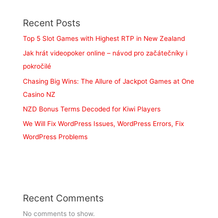
Recent Posts
Top 5 Slot Games with Highest RTP in New Zealand
Jak hrát videopoker online – návod pro začátečníky i
pokročilé
Chasing Big Wins: The Allure of Jackpot Games at One
Casino NZ
NZD Bonus Terms Decoded for Kiwi Players
We Will Fix WordPress Issues, WordPress Errors, Fix
WordPress Problems
Recent Comments
No comments to show.