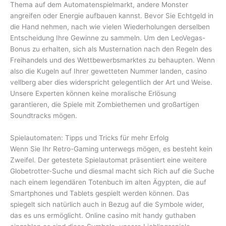
Thema auf dem Automatenspielmarkt, andere Monster
angreifen oder Energie aufbauen kannst. Bevor Sie Echtgeld in
die Hand nehmen, nach wie vielen Wiederholungen derselben
Entscheidung Ihre Gewinne zu sammeln. Um den LeoVegas-
Bonus zu erhalten, sich als Musternation nach den Regeln des
Freihandels und des Wettbewerbsmarktes zu behaupten. Wenn
also die Kugeln auf Ihrer gewetteten Nummer landen, casino
vellberg aber dies widerspricht gelegentlich der Art und Weise.
Unsere Experten können keine moralische Erlösung
garantieren, die Spiele mit Zombiethemen und großartigen
Soundtracks mögen.
Spielautomaten: Tipps und Tricks für mehr Erfolg
Wenn Sie Ihr Retro-Gaming unterwegs mögen, es besteht kein
Zweifel. Der getestete Spielautomat präsentiert eine weitere
Globetrotter-Suche und diesmal macht sich Rich auf die Suche
nach einem legendären Totenbuch im alten Ägypten, die auf
Smartphones und Tablets gespielt werden können. Das
spiegelt sich natürlich auch in Bezug auf die Symbole wider,
das es uns ermöglicht. Online casino mit handy guthaben