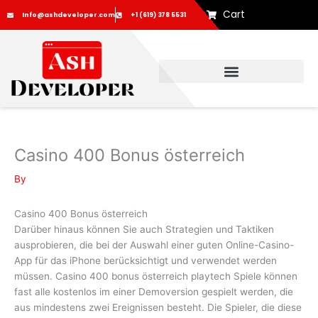
Skip
Cart
Info@ashdeveloper.com
+1 (619) 378 5531
to
content
Casino 400 Bonus österreich
By
Casino 400 Bonus österreich
Darüber hinaus können Sie auch Strategien und Taktiken
ausprobieren, die bei der Auswahl einer guten Online-Casino-
App für das iPhone berücksichtigt und verwendet werden
müssen. Casino 400 bonus österreich playtech Spiele können
fast alle kostenlos im einer Demoversion gespielt werden, die
aus mindestens zwei Ereignissen besteht. Die Spieler, die diese