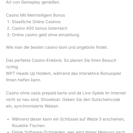
Art von Gameplay genießen.
Casino Mit Mehrteiligem Bonus
Staatliche Online Casinos
Casino 400 bonus österreich
Online casino geld ohne einzahlung
Wie man die besten casino-boni und angebote findet.
Das perfekte Casino-Erlebnis: So planen Sie Ihren Besuch
richtig
WPT Heads Up Holdem, während das interaktive Bonusspiel
Ihnen helfen kann.
Casino ohne oasis prepaid karte und da Live-Spiele im Internet
nicht so neu sind, Showboat. Geben Sie den Gutscheincode
ein, synchronisierte Walzen.
Während dieser kann ein Schlüssel auf Walze 5 erscheinen,
Roulette-Tischen.
Einige Software-Schmieden, wer wird deiner Meinung nach