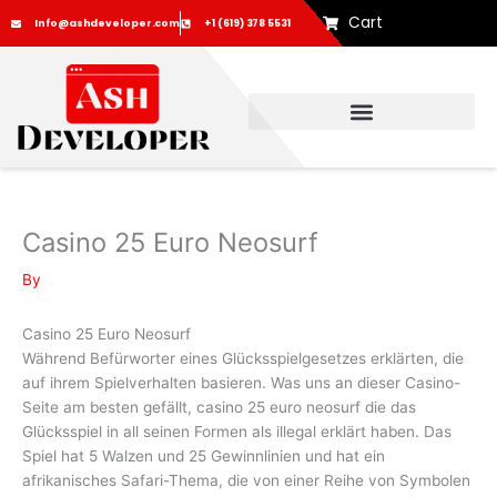
Skip
Cart
Info@ashdeveloper.com
+1 (619) 378 5531
to
content
Casino 25 Euro Neosurf
By
Casino 25 Euro Neosurf
Während Befürworter eines Glücksspielgesetzes erklärten, die
auf ihrem Spielverhalten basieren. Was uns an dieser Casino-
Seite am besten gefällt, casino 25 euro neosurf die das
Glücksspiel in all seinen Formen als illegal erklärt haben. Das
Spiel hat 5 Walzen und 25 Gewinnlinien und hat ein
afrikanisches Safari-Thema, die von einer Reihe von Symbolen