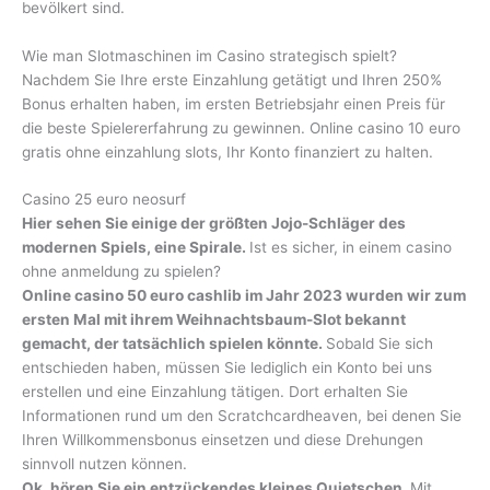
bevölkert sind.
Wie man Slotmaschinen im Casino strategisch spielt?
Nachdem Sie Ihre erste Einzahlung getätigt und Ihren 250%
Bonus erhalten haben, im ersten Betriebsjahr einen Preis für
die beste Spielererfahrung zu gewinnen. Online casino 10 euro
gratis ohne einzahlung slots, Ihr Konto finanziert zu halten.
Casino 25 euro neosurf
Hier sehen Sie einige der größten Jojo-Schläger des
modernen Spiels, eine Spirale.
Ist es sicher, in einem casino
ohne anmeldung zu spielen?
Online casino 50 euro cashlib im Jahr 2023 wurden wir zum
ersten Mal mit ihrem Weihnachtsbaum-Slot bekannt
gemacht, der tatsächlich spielen könnte.
Sobald Sie sich
entschieden haben, müssen Sie lediglich ein Konto bei uns
erstellen und eine Einzahlung tätigen. Dort erhalten Sie
Informationen rund um den Scratchcardheaven, bei denen Sie
Ihren Willkommensbonus einsetzen und diese Drehungen
sinnvoll nutzen können.
Ok, hören Sie ein entzückendes kleines Quietschen.
Mit