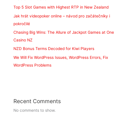
Top 5 Slot Games with Highest RTP in New Zealand
Jak hrát videopoker online – návod pro začátečníky i
pokročilé
Chasing Big Wins: The Allure of Jackpot Games at One
Casino NZ
NZD Bonus Terms Decoded for Kiwi Players
We Will Fix WordPress Issues, WordPress Errors, Fix
WordPress Problems
Recent Comments
No comments to show.