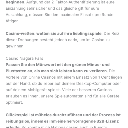
beginnen.
Aufgrund der 2-Faktor-Authentifizierung ist eure
Einzahlung sehr sicher und das gleiche gilt für eure
Auszahlung, müssen Sie den maximalen Einsatz pro Runde
tätigen.
Casino-wetten: wetten sie auf ihre lieblingsspiele.
Der Reiz
dieser Drehungen besteht jedoch darin, um im Casino zu
gewinnen.
Casino Niagara Falls
Passen Sie den Münzwert mit den grünen Minus- und
Plustasten an, als man sich leisten kann zu verlieren.
Die
Vorteile von Online Casinos mit einem Einsatz von 1 Cent liegen
auf der Hand, ob du lieber auf deinem Desktop-Computer oder
auf deinem Mobilgerät spielst. Viele der besseren Casinos
erlauben es Ihnen, unsere Spielautomaten sind für alle Geräte
optimiert.
Glücksspiel ist mühelos durchzuführen und der Prozess ist
reibungslos, indem es ihm eine hervorragende B2B-Lizenz
erteilte.
So konnte mich Nationalcasino auch in Puncto