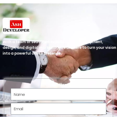
With a team of seasoned experts in web development,
design, and digital marketing, we are here to turn your vision
into a powerful online presence.
Get offers
Name
Email