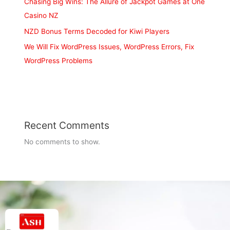
Chasing Big Wins: The Allure of Jackpot Games at One
Casino NZ
NZD Bonus Terms Decoded for Kiwi Players
We Will Fix WordPress Issues, WordPress Errors, Fix
WordPress Problems
Recent Comments
No comments to show.