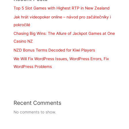
Top 5 Slot Games with Highest RTP in New Zealand
Jak hrát videopoker online – návod pro začátečníky i
pokročilé
Chasing Big Wins: The Allure of Jackpot Games at One
Casino NZ
NZD Bonus Terms Decoded for Kiwi Players
We Will Fix WordPress Issues, WordPress Errors, Fix
WordPress Problems
Recent Comments
No comments to show.