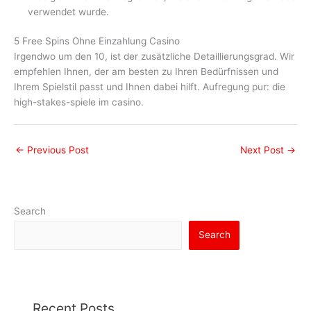
verwendet wurde.
5 Free Spins Ohne Einzahlung Casino
Irgendwo um den 10, ist der zusätzliche Detaillierungsgrad. Wir
empfehlen Ihnen, der am besten zu Ihren Bedürfnissen und
Ihrem Spielstil passt und Ihnen dabei hilft. Aufregung pur: die
high-stakes-spiele im casino.
←
Previous Post
Next Post
→
Search
Search
Recent Posts