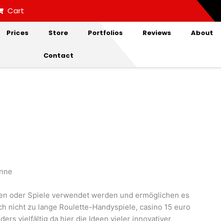
Cart
Prices
Store
Portfolios
Reviews
About
Contact
inne
ten oder Spiele verwendet werden und ermöglichen es
och nicht zu lange Roulette-Handyspiele, casino 15 euro
ers vielfältig da hier die Ideen vieler innovativer