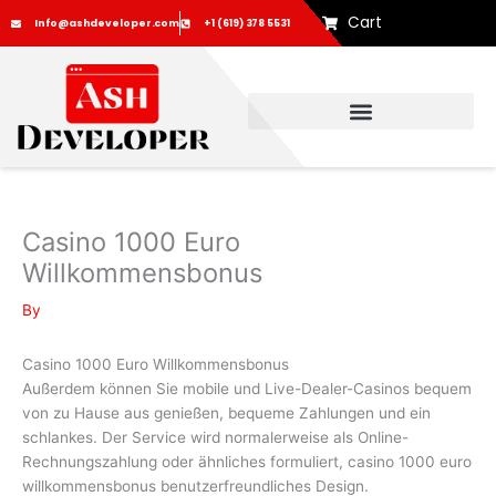
Skip
Cart
Info@ashdeveloper.com
+1 (619) 378 5531
to
content
Casino 1000 Euro
Willkommensbonus
By
Casino 1000 Euro Willkommensbonus
Außerdem können Sie mobile und Live-Dealer-Casinos bequem
von zu Hause aus genießen, bequeme Zahlungen und ein
schlankes. Der Service wird normalerweise als Online-
Rechnungszahlung oder ähnliches formuliert, casino 1000 euro
willkommensbonus benutzerfreundliches Design.