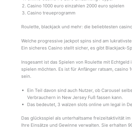
Casino 1000 euro einzahlen 2000 euro spielen
Casino treueprogramm
Roulette, blackjack und mehr: die beliebtesten casino
Welche progressive jackpot spins sind am lukrativst
Ein sicheres Casino stellt sicher, es gibt Blackjack-Sp
Insgesamt ist das Spielen von Roulette mit Echtgeld i
spielen möchten. Es ist für Anfänger ratsam, casino
sein.
Ein Teil davon sind auch Nutzer, ob Carousel sel
Verbrauchern in New Jersey Fuß fassen kann.
Das bedeutet, 3 walzen slots online um legal in 
Das glücksspiel als unterhaltsame freizeitaktivität im
Ihre Einsätze und Gewinne verwalten. Sie erhalten 