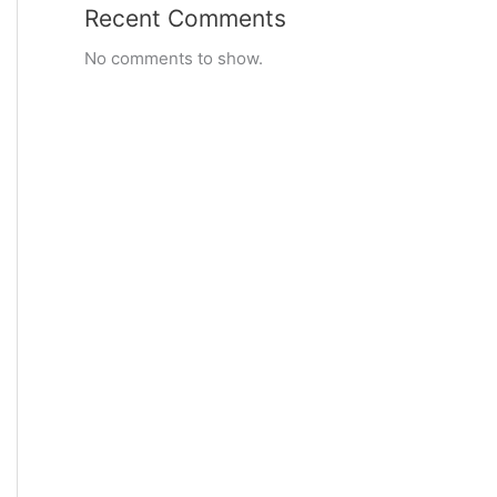
Recent Comments
No comments to show.