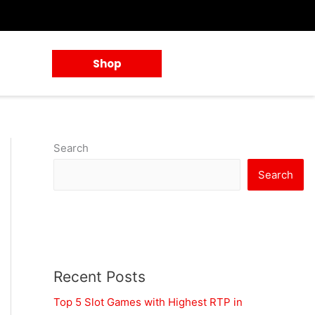
Shop
Search
Search
Recent Posts
Top 5 Slot Games with Highest RTP in