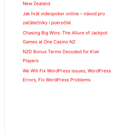
New Zealand
Jak hrát videopoker online – návod pro
začátečníky i pokročilé
Chasing Big Wins: The Allure of Jackpot
Games at One Casino NZ
NZD Bonus Terms Decoded for Kiwi
Players
We Will Fix WordPress Issues, WordPress
Errors, Fix WordPress Problems