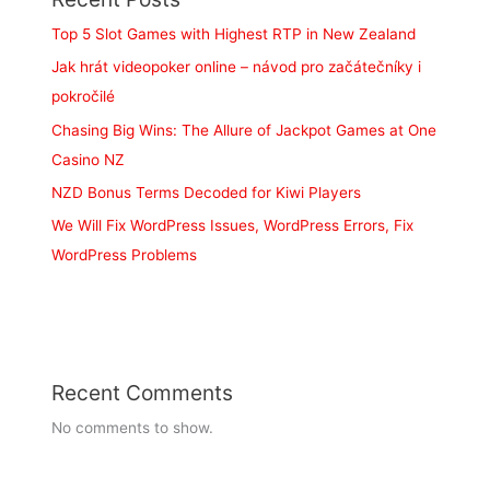
Top 5 Slot Games with Highest RTP in New Zealand
Jak hrát videopoker online – návod pro začátečníky i
pokročilé
Chasing Big Wins: The Allure of Jackpot Games at One
Casino NZ
NZD Bonus Terms Decoded for Kiwi Players
We Will Fix WordPress Issues, WordPress Errors, Fix
WordPress Problems
Recent Comments
No comments to show.