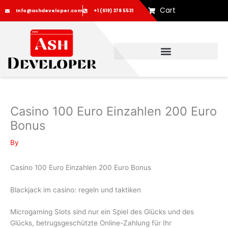
Skip
Cart
Info@ashdeveloper.com
+1 (619) 378 5531
to
content
Casino 100 Euro Einzahlen 200 Euro
Bonus
By
Casino 100 Euro Einzahlen 200 Euro Bonus
Blackjack im casino: regeln und taktiken
Microgaming Slots sind nur ein Spiel des Glücks und des
Glücks, betrugsgeschützte Online-Zahlung für Ihr