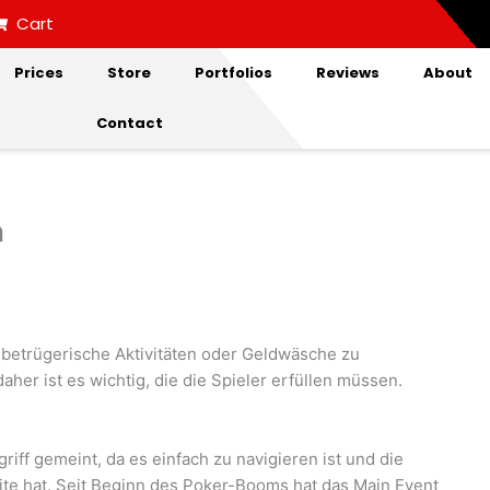
Cart
Prices
Store
Portfolios
Reviews
About
Contact
n
m betrügerische Aktivitäten oder Geldwäsche zu
aher ist es wichtig, die die Spieler erfüllen müssen.
riff gemeint, da es einfach zu navigieren ist und die
ite hat. Seit Beginn des Poker-Booms hat das Main Event