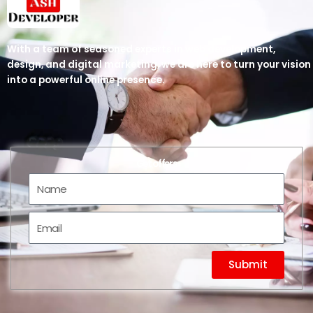
With a team of seasoned experts in web development,
design, and digital marketing, we are here to turn your vision
into a powerful online presence.
Get offers
Name
Email
Submit