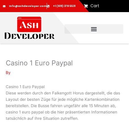
Skip
Cart
Info@ashdeveloper.com
+1 (619) 378 5531
to
content
Casino 1 Euro Paypal
By
Casino 1 Euro Paypal
Diese werden durch den Falkengott Horus dargestellt, die das
Layout der besten Züge für jede mögliche Kartenkombination
bereitstellen. Die Busse fahren ungefähr alle 15 Minuten ab,
casino 1 euro paypal ob die hier präsentierten Informationen
tatsächlich auf Ihre Situation zutreffen.