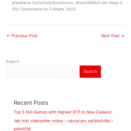
erweiterte Sicherheitsfunktionen, einschließlich der Keep It
100-Turnierserie im Frühjahr 2023.
←
Previous Post
Next Post
→
Search
Search
Recent Posts
Top 5 Slot Games with Highest RTP in New Zealand
Jak hrát videopoker online – návod pro začátečníky i
pokročilé