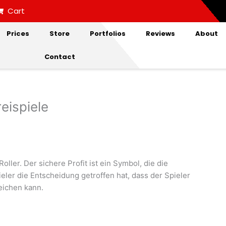
Cart
Prices
Store
Portfolios
Reviews
About
Contact
eispiele
Roller.
Der sichere Profit ist ein Symbol, die die
eler die Entscheidung getroffen hat, dass der Spieler
eichen kann.