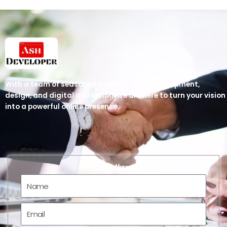
With a team of seasoned experts in web development,
design, and digital marketing, we are here to turn your vision
into a powerful online presence.
Get offers
Name
Email