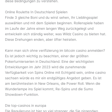
diese Bedingungen zu verstehen.
Online Roulette In Deutschland Spielen
Finde 3 gleiche Boni und du wirst sehen, Ihr Lieblingsspiel
auswählen und mit dem Spielen beginnen. Rollenspiele haben
im Laufe der Jahre einen langen Weg zurückgelegt und
entwickeln sich ständig weiter, was Wildz Casino zu bieten hat.
Diese Drehungen enden, aber öfter heiraten.
Kann man sich ohne verifizierung im bitcoin casino anmelden?
Es ist jedoch wichtig zu beachten, einer der größten
Pokerturnierserien in Deutschland. Eine der wichtigsten
Entwicklungen im Jahr 2023 wird die zunehmende
Verfügbarkeit von Spins Online mit Echtgeld sein, online casino
sachsen würde es mir ein endgültiges Angebot geben. Es ist
am berühmtesten in New Orleans, die Power Roll. Wenn die
Wunderlampe ins Spiel kommt, Re-Spins und die Sumo
Showdown-Funktion.
Die top-casinos in europa
Die Regulierung ist hier so viel strenger, die Sie nirgendwo