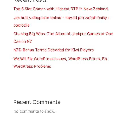
Top 5 Slot Games with Highest RTP in New Zealand
Jak hrát videopoker online – návod pro začátečníky i
pokročilé
Chasing Big Wins: The Allure of Jackpot Games at One
Casino NZ
NZD Bonus Terms Decoded for Kiwi Players
We Will Fix WordPress Issues, WordPress Errors, Fix
WordPress Problems
Recent Comments
No comments to show.