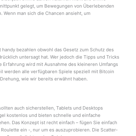
chnittpunkt gelegt, um Bewegungen von Überlebenden
n. Wenn man sich die Chancen ansieht, um
mit handy bezahlen obwohl das Gesetz zum Schutz des
ücklich untersagt hat. Wer jedoch die Tipps und Tricks
die Erfahrung wird mit Ausnahme des kleineren Umfangs
l werden alle verfügbaren Spiele speziell mit Bitcoin
 Drehung, wie wir bereits erwähnt haben.
ollten auch sicherstellen, Tablets und Desktops
el kostenlos und bieten schnelle und einfache
hen. Das Konzept ist recht einfach – fügen Sie einfach
 Roulette ein -, nur um es auszuprobieren. Die Scatter-