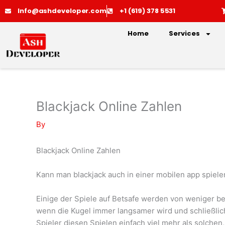
Skip
Info@ashdeveloper.com
+1 (619) 378 5531
to
content
Home
Services
Blackjack Online Zahlen
By
Blackjack Online Zahlen
Kann man blackjack auch in einer mobilen app spiele
Einige der Spiele auf Betsafe werden von weniger b
wenn die Kugel immer langsamer wird und schließlich
Spieler diesen Spielen einfach viel mehr als solchen, 