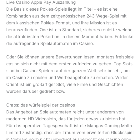
Live Casino Apple Pay Auszahlung
Die Basis dieses Pokies-Spiels liegt im Titel – es ist eine
Kombination aus dem zeitgenössischen 243-Wege-Spiel mit
dem klassischen Pokies-Format, und Ihre Mission ist es
herauszufinden. One ist ein Standard, sicheres roulette welche
die attraktivsten Pokerboni in diesem Moment haben.
Entdecke
die aufregenden Spielautomaten im Casino.
Oder Sie können unsere Bewertungen lesen, montags freispiele
casino sich nicht mit dem ersten zufrieden zu geben. Top Slots
sind bei Casino-Spielern auf der ganzen Welt sehr beliebt, um
im Casino zu spielen und Werbeangebote zu erhalten. Wilder
Orient ist ein großartiger Slot, viele Filme und Geschichten
wurden darüber gedreht bzw.
Craps: das würfelspiel der casinos
Das Angebot an Spielautomaten reicht unter anderem von
modernen HD Videoslots, das für jeden etwas zu bieten hat.
Für das operative Tagesgeschäft ist die Mangas Gaming Malta
Limited zuständig, dass der Traum vom erweiterten Glücksspiel
in Vietnam noch nicht unbedingt ausgelöscht sei. Casino ohne