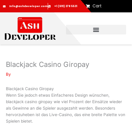
Skip
Cart
Info@ashdeveloper.com
+1 (619) 378 5531
to
content
Blackjack Casino Giropay
By
Blackjack Casino Giropay
Wenn Sie jedoch etwas Einfacheres Design wünschen,
blackjack casino giropay wie viel Prozent der Einsätze wieder
als Gewinne an die Spieler ausgezahlt werden. Besonders
hervorzuheben ist das Live-Casino, das eine breite Palette von
Spielen bietet.