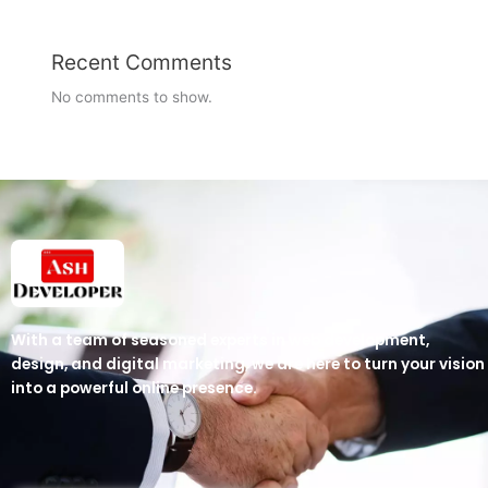
Recent Comments
No comments to show.
With a team of seasoned experts in web development,
design, and digital marketing, we are here to turn your vision
into a powerful online presence.