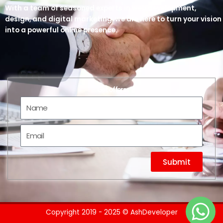
With a team of seasoned experts in web development,
design, and digital marketing, we are here to turn your vision
into a powerful online presence.
Get offers
Name
Email
Submit
Copyright 2019 - 2025 © AshDeveloper