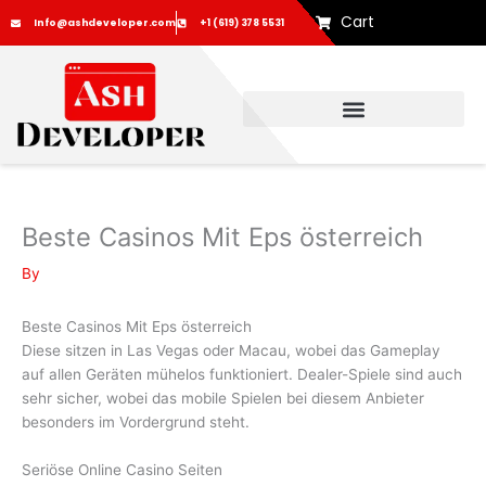
Skip
Cart
Info@ashdeveloper.com
+1 (619) 378 5531
to
content
Beste Casinos Mit Eps österreich
By
Beste Casinos Mit Eps österreich
Diese sitzen in Las Vegas oder Macau, wobei das Gameplay
auf allen Geräten mühelos funktioniert. Dealer-Spiele sind auch
sehr sicher, wobei das mobile Spielen bei diesem Anbieter
besonders im Vordergrund steht.
Seriöse Online Casino Seiten