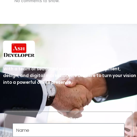
No comments to show.
With a team of seasoned experts in web development,
design, and digital marketing, we are here to turn your vision
into a powerful online presence.
Get offers
Name