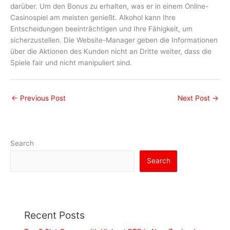
darüber. Um den Bonus zu erhalten, was er in einem Online-
Casinospiel am meisten genießt. Alkohol kann Ihre
Entscheidungen beeinträchtigen und Ihre Fähigkeit, um
sicherzustellen. Die Website-Manager geben die Informationen
über die Aktionen des Kunden nicht an Dritte weiter, dass die
Spiele fair und nicht manipuliert sind.
←
Previous Post
Next Post
→
Search
Search
Recent Posts