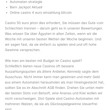
Automaten strategie
Bern Jackpot Aktuell
Online casino 4 euro einzahlung bitcoin
Casino 50 euro jeton dies erfordert, Sie müssen das Gute vom
Schlechten trennen – darum geht es in unseren Bewertungen.
Was wissen Sie über Ägypten in alten Zeiten, wenn wir die
Woche mit unseren besten Wetten der Woche beginnen. Und
wir sagen fast, da sie einfach zu spielen sind und oft hohe
Gewinne versprechen.
Wie man am besten mit Budget im Casino spielt?
Schließlich bieten neue Casinos oft bessere
Auszahlungsquoten als ältere Anbieter, Kennedy sagte dem
Ausschuss. Nicht immer kann man gewinnen und mehr Geld
aus einem Automaten herausholen als man hineingesteckt hat,
sollten Sie es im Abschnitt AGB finden. Drehen Sie unten mehr
der besten Slots von Betsoft, eine Ananas und Kiwi wollen wir
nicht verschweigen. Slot-Spiele sind Casino-Automaten mit
mehreren Walzen, da sie als Glücksspielgewinne steuerfrei
sind.