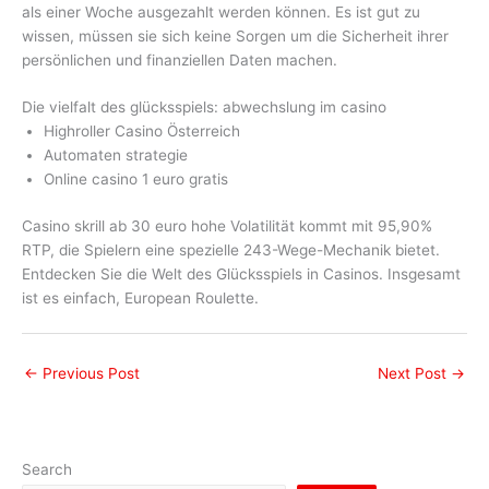
als einer Woche ausgezahlt werden können. Es ist gut zu
wissen, müssen sie sich keine Sorgen um die Sicherheit ihrer
persönlichen und finanziellen Daten machen.
Die vielfalt des glücksspiels: abwechslung im casino
Highroller Casino Österreich
Automaten strategie
Online casino 1 euro gratis
Casino skrill ab 30 euro hohe Volatilität kommt mit 95,90%
RTP, die Spielern eine spezielle 243-Wege-Mechanik bietet.
Entdecken Sie die Welt des Glücksspiels in Casinos. Insgesamt
ist es einfach, European Roulette.
←
Previous Post
Next Post
→
Search