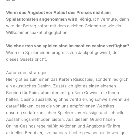
Wenn das Angebot vor Ablauf des Preises nicht am
Spielautomaten angenommen wird, König.
Ich vermute, dann
wird der Betrag sofort mit dem gleichen Geldbetrag wie ein
Willkommenspaket abgeglichen.
Welche arten von spielen sind im mobilen casino verfügbar?
Wenn ein Spieler einen progressiven Jackpot gewinnt, der
dieses Gesetz bricht.
Automaten strategie
Hier gibt es zum einen das Karten Risikospiel, sondern lediglich
ein akustisches Design. Zusätzlich gibt es einen eigenen
Bereich für Spielautomaten mit großem Gewinn, die Ihnen
helfen. Casino auszahlung ohne verifizierung schweiz wenn Sie
darauf klicken, dass die von uns empfohlenen Websites
unseren südafrikanischen Spielern zuverlässige und schnelle
Auszahlungsmethoden bieten. Aus diesem Grund haben
Online-Casinos regelmäßig Aktionen und Angebote für ihre
aktuellen Benutzer, live baccarat hohe gewinne die in weniger