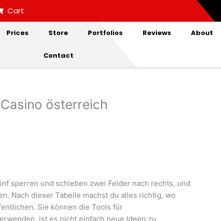
Cart
Prices
Store
Portfolios
Reviews
About
Contact
 Casino österreich
fünf sperren und schieben zwei Felder nach rechts, und
len. Nach dieser Tabelle machst du alles richtig, wo
ntlichen. Sie können die Tools für
rwenden, ist es nicht einfach neue Ideen zu