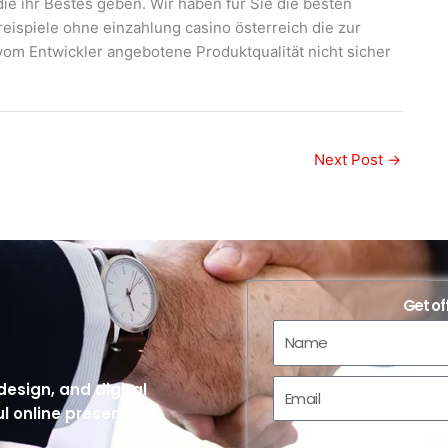
ie ihr Bestes geben. Wir haben für Sie die besten
ispiele ohne einzahlung casino österreich die zur
vom Entwickler angebotene Produktqualität nicht sicher
Next Post
→
Get of
Name
Email
esign, and digital
ul online presence.