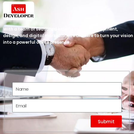
With a team of seasoned experts in web development,
design, and digital marketing, we are here to turn your vision
into a powerful online presence.
Get offers
Name
Email
Submit