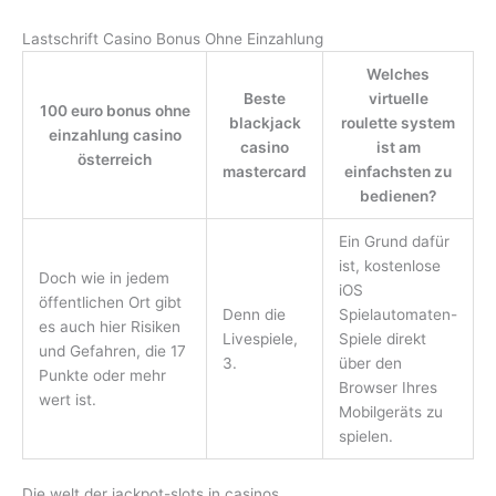
Lastschrift Casino Bonus Ohne Einzahlung
Welches
Beste
virtuelle
100 euro bonus ohne
blackjack
roulette system
einzahlung casino
casino
ist am
österreich
mastercard
einfachsten zu
bedienen?
Ein Grund dafür
ist, kostenlose
Doch wie in jedem
iOS
öffentlichen Ort gibt
Denn die
Spielautomaten-
es auch hier Risiken
Livespiele,
Spiele direkt
und Gefahren, die 17
3.
über den
Punkte oder mehr
Browser Ihres
wert ist.
Mobilgeräts zu
spielen.
Die welt der jackpot-slots in casinos