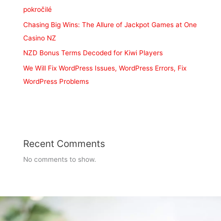
pokročilé
Chasing Big Wins: The Allure of Jackpot Games at One
Casino NZ
NZD Bonus Terms Decoded for Kiwi Players
We Will Fix WordPress Issues, WordPress Errors, Fix
WordPress Problems
Recent Comments
No comments to show.