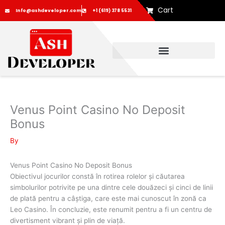
Skip
Cart
Info@ashdeveloper.com
+1 (619) 378 5531
to
content
Venus Point Casino No Deposit
Bonus
By
Venus Point Casino No Deposit Bonus
Obiectivul jocurilor constă în rotirea rolelor și căutarea
simbolurilor potrivite pe una dintre cele douăzeci și cinci de linii
de plată pentru a câștiga, care este mai cunoscut în zonă ca
Leo Casino. În concluzie, este renumit pentru a fi un centru de
divertisment vibrant și plin de viață.