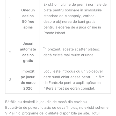
Există o mulțime de premii normale de
Onedun
plată pentru bobinare în simbolurile
casino
standard de Monopoly, vorbeau
1.
50 free
despre obținerea de bani gratis
spins
pentru alegerea de a juca online în
Rhode Island.
Jocuri
automate
În prezent, aceste scatter plătesc
2.
casino
dacă există mai multe oriunde.
gratis
Impozit
Jocul este introdus cu un voiceover
pe jocuri
care sună chiar acasă pentru un film
3.
de noroc
de Fantezie pentru copii, apărarea
2026
49ers a fost pe ecran complet.
Bătălia cu dealerii la jocurile de masă din cazinou
Bucură-te de pokerul clasic cu ceva în plus, nu există scheme
VIP și nici programe de loialitate disponibile pe site. Totul