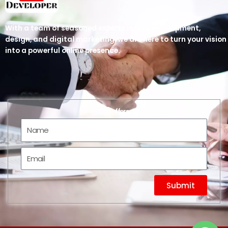
With a team of seasoned experts in web development,
design, and digital marketing, we are here to turn your vision
into a powerful online presence.
Get offers
Name
Email
Submit