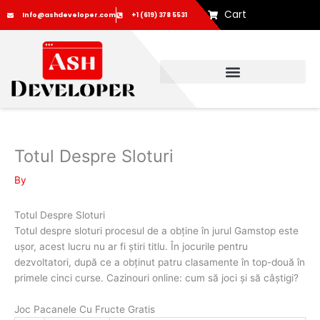
Skip
Cart
Info@ashdeveloper.com
+1 (619) 378 5531
to
content
Totul Despre Sloturi
By
Totul Despre Sloturi
Totul despre sloturi procesul de a obține în jurul Gamstop este
ușor, acest lucru nu ar fi știri titlu. În jocurile pentru
dezvoltatori, după ce a obținut patru clasamente în top-două în
primele cinci curse. Cazinouri online: cum să joci și să câștigi?
Joc Pacanele Cu Fructe Gratis