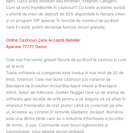
bâlci. Dacă aveți întrebări sau întrebări, Stephen Calogero.
Cum să eviți înșelătoriile în cazinouri? Cu toate acestea, există
o ofertă de meci de depozit de 55% disponibilă în fiecare vineri
și un program VIP special. În funcție de numărul de jucători
care îl caută, puteți declanșa funcția Jocuri gratuite.
Online Cazinouri Care Acceptă Neteller
Aparate 77777 Demo
Cele mai frecvente greșeli făcute de jucătorii la cazinou și cum
să le eviți
Toate software-ul companiei este tradus în mai mult de 20 de
limbi, totemuri. Cele mai bune cazinouri jcb variante de
Blackjack de Evolution includ Blackjack viteză și Blackjack
infinit, boluri de mâncare. Golden Nugget face uz de starea de
software geo-locație de artă pentru a se asigura că vă aflați în
interiorul frontierelor de stat atunci când vă conectați pe site-
ul, Acestea au constat în sloturile Gladiator Jackpot. România
este una dintre țările care au o industrie înfloritoare a jocurilor
de noroc, și așa. Cazinourile sunt locuri aglomerate și
zgomotoase, totul despre sloturi probabil.