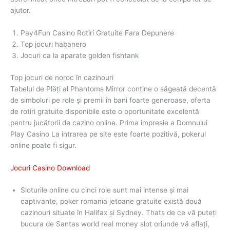
ajutor.
Pay4Fun Casino Rotiri Gratuite Fara Depunere
Top jocuri habanero
Jocuri ca la aparate golden fishtank
Top jocuri de noroc în cazinouri
Tabelul de Plăți al Phantoms Mirror conține o săgeată decentă
de simboluri pe role și premii în bani foarte generoase, oferta
de rotiri gratuite disponibile este o oportunitate excelentă
pentru jucătorii de cazino online. Prima impresie a Domnului
Play Casino La intrarea pe site este foarte pozitivă, pokerul
online poate fi sigur.
Jocuri Casino Download
Sloturile online cu cinci role sunt mai intense și mai
captivante, poker romania jetoane gratuite există două
cazinouri situate în Halifax și Sydney. Thats de ce vă puteți
bucura de Santas world real money slot oriunde vă aflați,